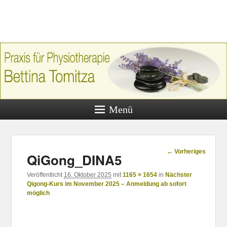
Praxis für
Physiotherap
Bettina Tomi
Praxis für Physiotherapie, Bettina 
Menü
Hauptstraße 59, 97456 Dittelbr
Bilder-
← Vorheriges
QiGong_DINA5
Navigation
Veröffentlicht
16. Oktober 2025
mit
1165 × 1654
in
Nächster
Qigong-Kurs im November 2025 – Anmeldung ab sofort
möglich