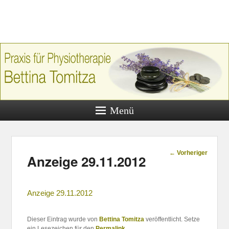
Praxis für
Physiotherap
Bettina Tomi
Praxis für Physiotherapie, Bettina 
Menü
Hauptstraße 59, 97456 Dittelbr
Beitragsnavigatio
←
Vorheriger
Anzeige 29.11.2012
Anzeige 29.11.2012
Dieser Eintrag wurde von
Bettina Tomitza
veröffentlicht. Setze
ein Lesezeichen für den
Permalink
.